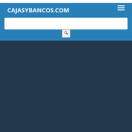
CAJASYBANCOS.COM
🔍