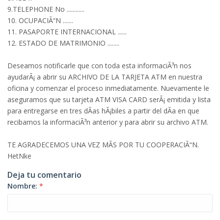
9.TELEPHONE No ............
10. OCUPACIÃ“N .......
11. PASAPORTE INTERNACIONAL ......
12. ESTADO DE MATRIMONIO ........
Deseamos notificarle que con toda esta informaciÃ³n nos
ayudarÃ¡ a abrir su ARCHIVO DE LA TARJETA ATM en nuestra
oficina y comenzar el proceso inmediatamente. Nuevamente le
aseguramos que su tarjeta ATM VISA CARD serÃ¡ emitida y lista
para entregarse en tres dÃ­as hÃ¡biles a partir del dÃ­a en que
recibamos la informaciÃ³n anterior y para abrir su archivo ATM.
TE AGRADECEMOS UNA VEZ MÃS POR TU COOPERACIÃ“N.
HetNke
Deja tu comentario
Nombre:
*