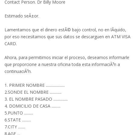
Contact Person. Dr Billy Moore
Estimado seÃ±or.
Lamentamos que el dinero estÃ© bajo control, no en lÃ­quido,
por eso necesitamos que sus datos se descarguen en ATM VISA
CARD.
Ahora, para permitirnos iniciar el proceso, deseamos informarle
que proporcione a nuestra oficina toda esta informaciÃ³n a
continuaciÃ³n.
1. PRIMER NOMBRE .....................
2.SONDE EL NOMBRE .............
3. EL NOMBRE PASADO ................
4. DOMICILIO DE CASA ..........
5.PUNTO ..........
6.STATE ..........
7.CITY ........
8.AGE ...