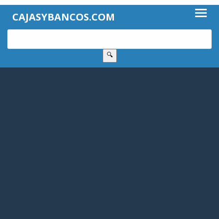
CAJASYBANCOS.COM
🔍