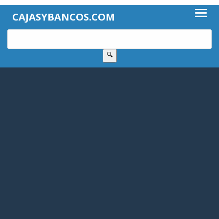
CAJASYBANCOS.COM
🔍