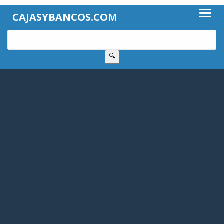
CAJASYBANCOS.COM
🔍