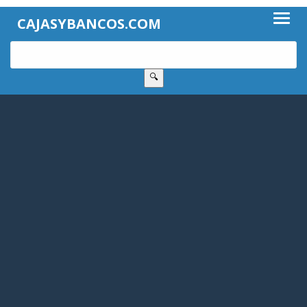
CAJASYBANCOS.COM
🔍