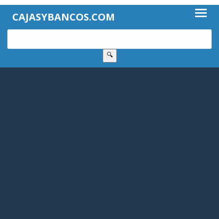
CAJASYBANCOS.COM
🔍