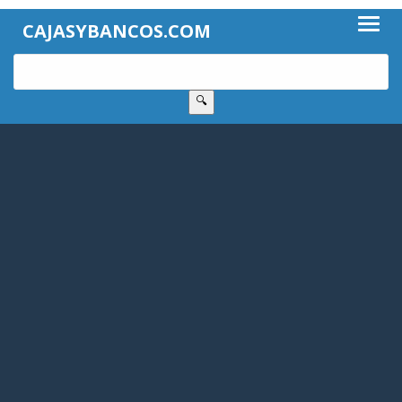
CAJASYBANCOS.COM
🔍