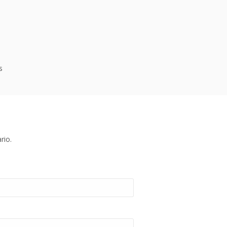
s
rio.