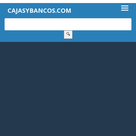
CAJASYBANCOS.COM
🔍