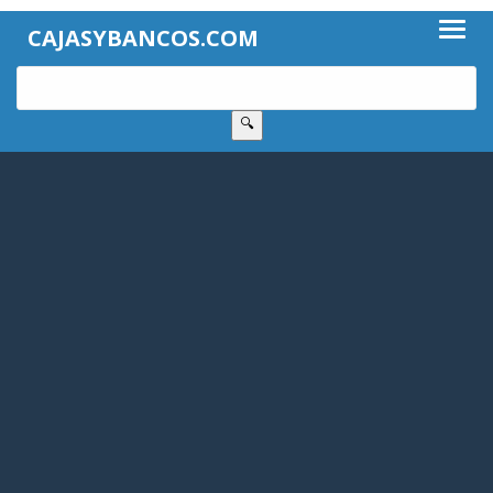
CAJASYBANCOS.COM
🔍