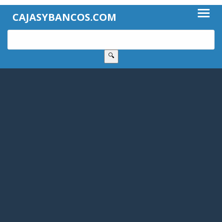
CAJASYBANCOS.COM
🔍