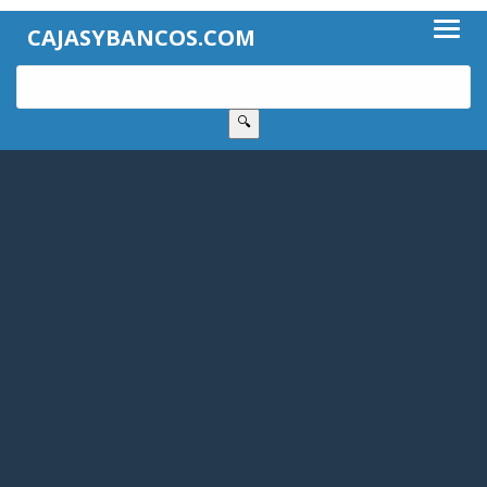
CAJASYBANCOS.COM
🔍