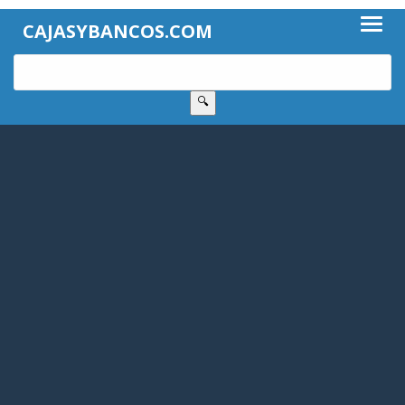
CAJASYBANCOS.COM
🔍