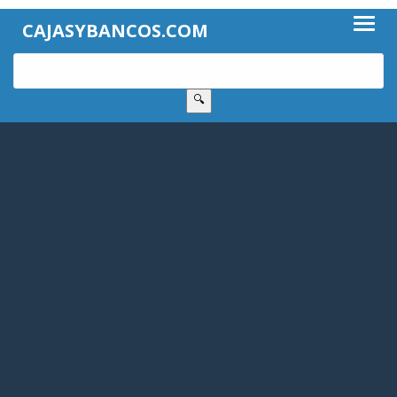
CAJASYBANCOS.COM
🔍