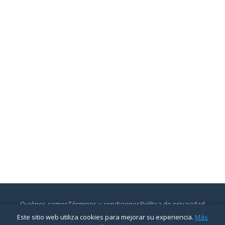
Quiénes somos
Términos y condiciones
Política de privacidad
Contactar
Este sitio web utiliza cookies para mejorar su experiencia.
Más