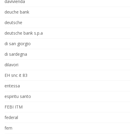
davivienda
deuche bank
deutsche
deutsche bank s.p.a
di san giorgio
di sardegna
dilavori
EH snc it 83
entessa
espiritu santo
FEBI ITM
federal
fem