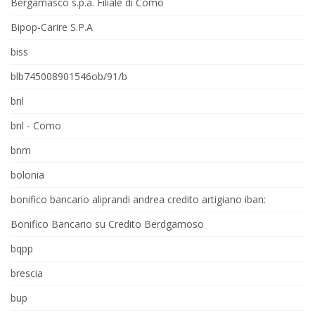
Bergamasco s.p.a. Filiale di Como
Bipop-Carire S.P.A
biss
blb745008901546ob/91/b
bnl
bnl - Como
bnm
bolonia
bonifico bancario aliprandi andrea credito artigiano iban:
Bonifico Bancario su Credito Berdgamoso
bqpp
brescia
bup