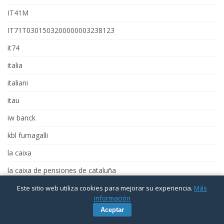
IT41M
IT71T0301503200000003238123
it74
italia
italiani
itau
iw banck
kbl fumagalli
la caixa
la caixa de pensiones de cataluña
la calixa
Este sitio web utiliza cookies para mejorar su experiencia.
Más
información
la cassa del risparmio
Aceptar
la mediafin