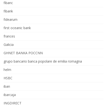
fibanc
fibank
fidearum
first oceanic bank
frances
Galicia
GHNET BANKA POCCNN
grupo bancario banca popolare de emilia romagna
helm
HSBC
iban
ibarcaja
INGDIRECT