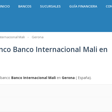
INICIO
BANCOS
SUCURSALES
GUÍA FINANCIERA
CO
ternacional Mali
Gerona
anco Banco Internacional Mali en
l banco
Banco Internacional Mali
en
Gerona
( España).