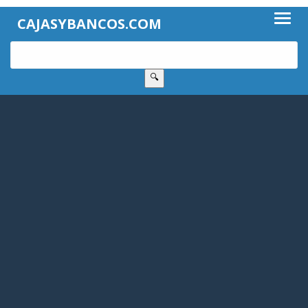
CAJASYBANCOS.COM
🔍