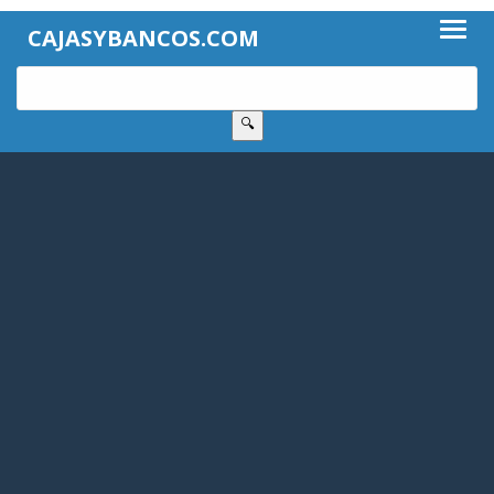
CAJASYBANCOS.COM
🔍