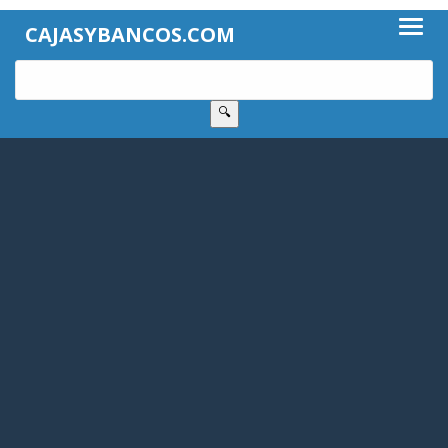
CAJASYBANCOS.COM
🔍