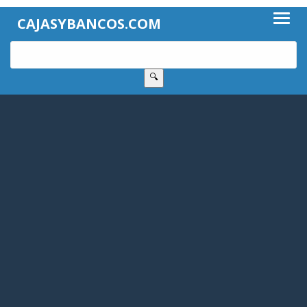
CAJASYBANCOS.COM
🔍