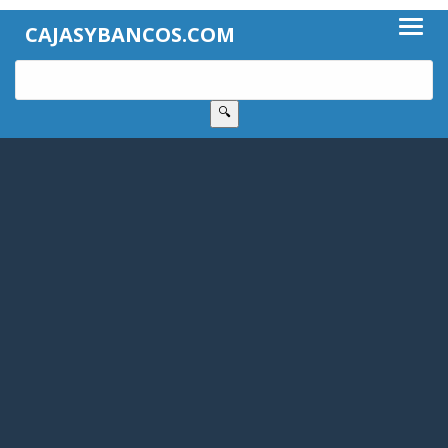
CAJASYBANCOS.COM
🔍